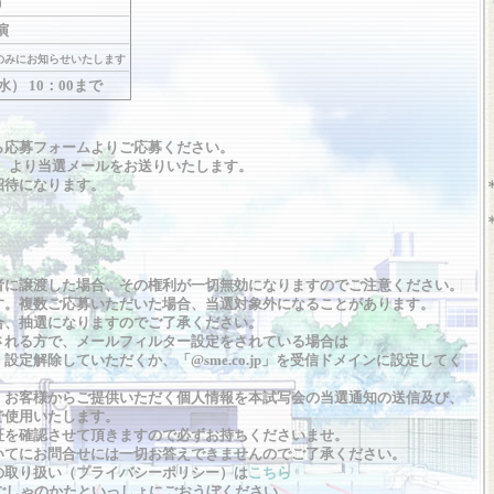
）
開演
のみにお知らせいたします
（水） 10：00まで
ら応募フォームよりご応募ください。
（金）より当選メールをお送りいたします。
招待になります。
者に譲渡した場合、その権利が一切無効になりますのでご注意ください。
す。複数ご応募いただいた場合、当選対象外になることがあります。
合、抽選になりますのでご了承ください。
される方で、メールフィルター設定をされている場合は
定解除していただくか、「@sme.co.jp」を受信ドメインに設定してく
、お客様からご提供いただく個人情報を本試写会の当選通知の送信及び、
使用いたします。
証を確認させて頂きますので必ずお持ちくださいませ。
いてにお問合せには一切お答えできませんのでご了承ください。
の取り扱い（プライバシーポリシー）は
こちら
ごしゃのかたといっしょにごおうぼください。