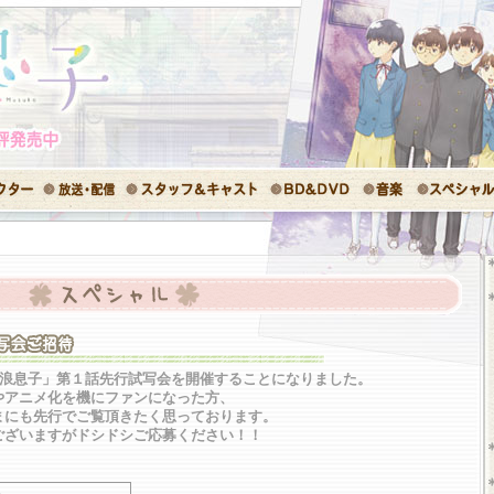
放浪息子」第１話先行試写会を開催することになりました。
やアニメ化を機にファンになった方、
まにも先行でご覧頂きたく思っております。
ございますがドシドシご応募ください！！