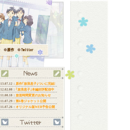
13.07.12：
原作｢放浪息子｣ついに完結!
12.02.08：
｢放浪息子｣本編好評配信中
11.08.18：
放送時間変更のお知らせ
11.07.29：
第6巻ジャケット公開
11.07.26：
オリジナル版WEB予告公開
11.07.12：
第5巻ジャケット公開
11.07.12：
サントラジャケット公開
11.06.27：
イラコン受賞作品発表！！