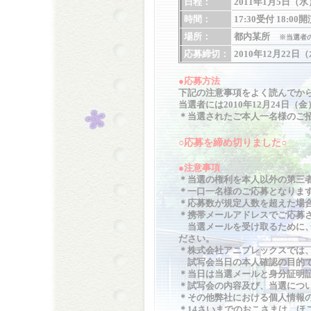
日程：
2011年1月5日（水
時間：
17:30受付 18:00
場所：
都内某所
※当選者
応募締切：
2010年12月22日
●応募方法
下記の注意事項をよく読んでか
当選者には2010年12月24日
＊当選されたご本人一名様のご
○応募を締め切りました○
●注意事項
＊当選の権利を本人以外の第三
＊一口一名様のご応募となりま
＊応募数が規定人数を超えた場
＊携帯メールアドレスでご応募
当選メールを受け取るために、設
ださい。
＊株式会社アニプレックスでは
試写会当日の本人確認の目的で
＊当日は当選メールと身分証明
＊試写会の内容及び、当選につ
＊その他弊社における個人情報
＊14さいまでのおこさまは、ほ