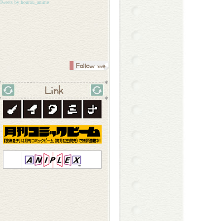
11.06.20：
特典BOX姿見 公開
Tweets by hourou_anime
11.06.10：
サウンドトラック発売決
定！
11.06.02：
第4巻特典ディスク内容公開
11.06.02：
第4巻ジャケット公開
11.05.18：
マチキャラ配信開始
11.05.13：
イラコン受賞作品発表！！
11.05.09：
第3巻ジャケット公開
11.04.27：
第3巻特典ディスク内容公開
11.04.27：
監督インタビュー公開！
11.04.18：
第2巻ジャケット公開
11.04.16：
店舗購入特典の情報更新
11.04.16：
購入者限定イベント開催
11.04.08：
放送時間変更のお知らせ
11.04.07：
イラコン最終回優秀賞公開
11.04.01：
きせかえサービス配信開始
11.03.31：
イラコン第17回優秀賞公開
11.03.28：
関西テレビ放送時間変更
11.03.25：
あらすじ＆WEB予告公開
11.03.25：
10話BD&DVDで別ver収録
11.03.24：
イラコン優秀賞公開
11.03.23：
放送時間変更のお知らせ
11.03.22：
完全設定資料集4/2発売