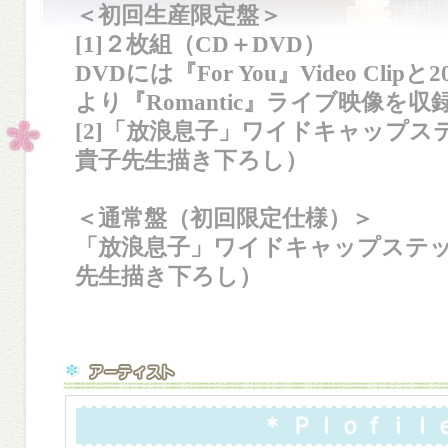
＜初回生産限定盤＞
[1]２枚組（CD＋DVD）
DVDには『For You』Video Cli
より『Romantic』ライブ映像を収
[2]「放浪息子」ワイドキャップス
貴子先生描き下ろし）
＜通常盤（初回限定仕様）＞
「放浪息子」ワイドキャップステッ
先生描き下ろし）
＊ Ｐｌｏｆｉｌｅ