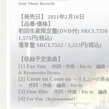
Sony Music Records
【発売日】 2011年2月16日
【品番/価格】
初回生産限定盤(DVD付) SRCL7550～
1,575円(税込)
通常盤 SRCL7552 / 1,223円(税込)
【収録予定楽曲】
[1] For You
作詞・作曲：Rie fu 編曲：Ri
& Ryunosuke Ikoma
[2] Come on Come on
～りえふーの英
～ 作詞・作曲・編曲：Rie fu
[3] One-Bite
作詞・作曲：Rie fu 編曲：Rie 
[4]
For You（Instrumental）