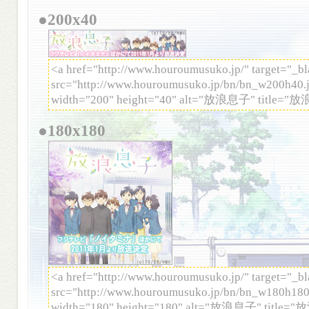
●200x40
<a href="http://www.houroumusuko.jp/" target="_
src="http://www.houroumusuko.jp/bn/bn_w200h40.j
width="200" height="40" alt="放浪息子" title="
●180x180
<a href="http://www.houroumusuko.jp/" target="_
src="http://www.houroumusuko.jp/bn/bn_w180h180.
width="180" height="180" alt="放浪息子" title=