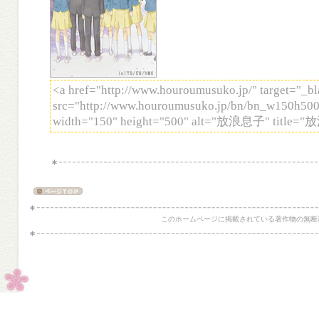
<a href="http://www.houroumusuko.jp/" target="_
src="http://www.houroumusuko.jp/bn/bn_w150h500.
width="150" height="500" alt="放浪息子" title=
このホームページに掲載されている著作物の無